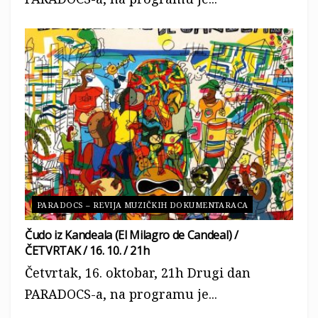
PARADOCS – REVIJA MUZIČKIH DOKUMENTARACA
Čudo iz Kandeala (El Milagro de Candeal) /
ČETVRTAK / 16. 10. / 21h
LOU REED’S BERLIN a film by JULIAN
Četvrtak, 16. oktobar, 21h Drugi dan
SCHNABEL / TRAILER
from
Gio Jas
on
PARADOCS-a, na programu je...
Vimeo
.