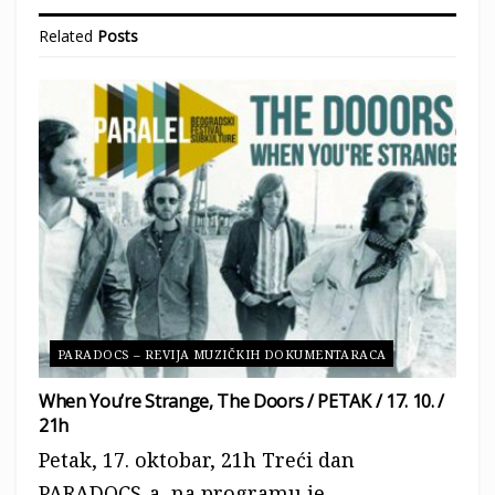
albumu
Berlin
iz ’74. godine, koji je
Related
Posts
praćen raznim kontraverzama, tadašnjim
specfičnim životnim okolnostima
muzičara, kao i komplikovanim odnosom
kritike prema toj njegovoj kreativnoj fazi.
Film je sniman tokom tih pet koncertnih
noći i prikazuje veličanstvenost i težinu
stvaranja umetnosti, odnosno suočavanja
sa sopstvenim emocijama.
Berlin, trejler
PARADOCS – REVIJA MUZIČKIH DOKUMENTARACA
When You’re Strange, The Doors / PETAK / 17. 10. /
21h
Petak, 17. oktobar, 21h Treći dan
PARADOCS-a, na programu je...