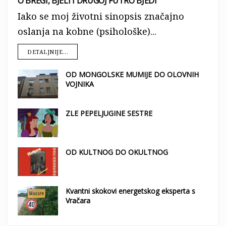
O BREGI, BJELI I DRUGOJ FUTRO BJEDI
Iako se moj životni sinopsis značajno
oslanja na kobne (psihološke)...
DETALJNIJE...
OD MONGOLSKE MUMIJE DO OLOVNIH
VOJNIKA
ZLE PEPELJUGINE SESTRE
OD KULTNOG DO OKULTNOG
Kvantni skokovi energetskog eksperta s
Vračara