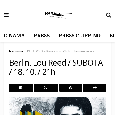
O NAMA
PRESS
PRESS CLIPPING
K
Naslovna
PARADOCS – Revija muzičkih dokumentaraca
Berlin, Lou Reed / SUBOTA
/ 18. 10. / 21h